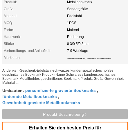
Produkt:
Metallbookmark
Größe:
Sondergröße
Material:
Edelstahl
MOQ:
1PCS
Farbe:
Malerei
Handwerk:
Radierung
Stärke:
0.3/0.5/0.8mm
Vorbereitungs- und Anlaufzeit:
7-9 Werktage
Markieren:
,
Kundenspezifische Bookmarks SS Metall
Kundenspezifisches Metall bookmarkt hohlen Schnitt
Andenken-Geschenk-Edelstahl-schwarzes kundenspezifisches hohles
geschnittenes Bookmark Produkt-Name Schwarzes kundenspezifisches
Bookmark-Metallhohles geschnittenes Bookmark Produkt-Größe Gewohnheit
Material ...
personifizierte gravierte Bookmarks
Umbauten:
,
fördernde Metallbookmarks
,
Gewohnheit gravierte Metallbookmarks
Produkt-Beschreibung >
Erhalten Sie den besten Preis für