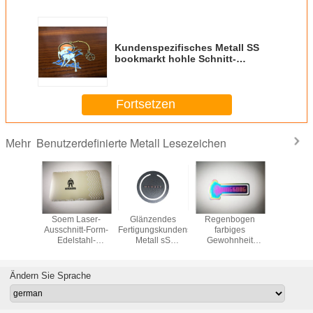
Kundenspezifisches Metall SS
bookmarkt hohle Schnitt-
Andenken-Geschenke
Fortsetzen
Benutzerdefinierte Metall Lesezeichen
Mehr
tte
Soem Laser-
Glänzendes
Regenbogen
50m
ezifische
Ausschnitt-Form-
Fertigungskundenspezifisches
farbiges
kundenspe
ookmarks
Edelstahl-
Metall sS
Gewohnheit
Metallbo
n/Radierungs-
Metallbookmark-
bookmarkt 3D,
graviertes Metall
Gesch
logo-
Klipp für
2D, flache
bookmarkt
Anden
tahl-
Geschenke SGS
doppelte oder
Edelstahl
einzigar
Ändern Sie Sprache
k heraus
einfache Seite
KINGKONG
Farbfüll
Ema