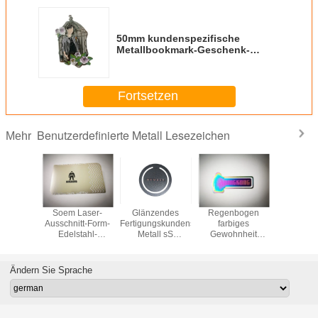
50mm kundenspezifische
Metallbookmark-Geschenk-
Andenken-einzigartiges
Farbfüllungs-Email
Fortsetzen
Benutzerdefinierte Metall Lesezeichen
Mehr
tte
Soem Laser-
Glänzendes
Regenbogen
Kundenspe
ezifische
Ausschnitt-Form-
Fertigungskundenspezifisches
farbiges
Metall
ookmarks
Edelstahl-
Metall sS
Gewohnheit
bookmark
n/Radierungs-
Metallbookmark-
bookmarkt 3D,
graviertes Metall
Schni
logo-
Klipp für
2D, flache
bookmarkt
Anden
tahl-
Geschenke SGS
doppelte oder
Edelstahl
Gesch
Ändern Sie Sprache
k heraus
einfache Seite
KINGKONG