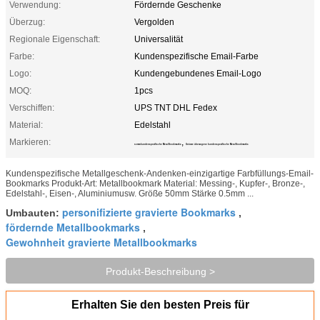
Verwendung:
Fördernde Geschenke
Überzug:
Vergolden
Regionale Eigenschaft:
Universalität
Farbe:
Kundenspezifische Email-Farbe
Logo:
Kundengebundenes Email-Logo
MOQ:
1pcs
Verschiffen:
UPS TNT DHL Fedex
Material:
Edelstahl
Markieren:
,
50mm kundenspezifische Metallbookmarks
Geätzte überzogene kundenspezifische Metallbookmarks
Kundenspezifische Metallgeschenk-Andenken-einzigartige Farbfüllungs-Email-
Bookmarks Produkt-Art: Metallbookmark Material: Messing-, Kupfer-, Bronze-,
Edelstahl-, Eisen-, Aluminiumusw. Größe 50mm Stärke 0.5mm ...
personifizierte gravierte Bookmarks
Umbauten:
,
fördernde Metallbookmarks
,
Gewohnheit gravierte Metallbookmarks
Produkt-Beschreibung >
Erhalten Sie den besten Preis für