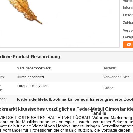
Verpa
Infor
Liefer
Zahlu
Verso
Fähigk
rliche Produkt-Beschreibung
Metallfederbookmark
Technik:
yp:
Durch-geschnitzt
Verwenden Sie:
e
Europa, USA, Asien
Größe:
t:
fördernde Metallbookmarks
personifizierte gravierte Bo
ben:
,
kmarkt klassisches vorzügliches Feder-Metall Cimostar id
Familie
VIELSEITIGSTE SEITEN-HALTER VERFÜGBAR: Während Markierung der 
ennung für Musikinstrumente angespornt wurde, war unser Seitenretter
aterials für eine Vielzahl von Hobbys unterzubringen. Vervollkommnen
s Vorhänger für Professoren gleichmäßig nützlich, die Vorträge geben, d