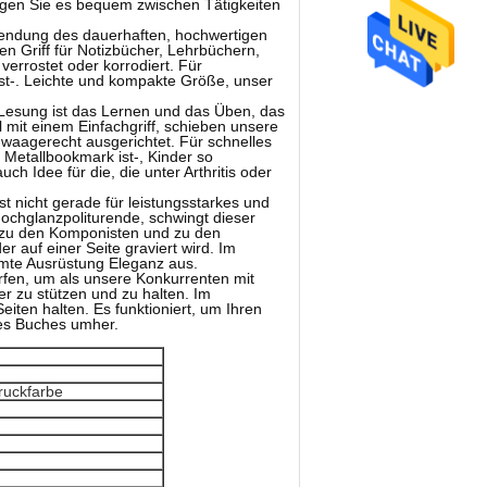
agen Sie es bequem zwischen Tätigkeiten
ndung des dauerhaften, hochwertigen
gen Griff für Notizbücher, Lehrbüchern,
errostet oder korrodiert. Für
 ist-. Leichte und kompakte Größe, unser
ung ist das Lernen und das Üben, das
l mit einem Einfachgriff, schieben unsere
 waagerecht ausgerichtet. Für schnelles
 Metallbookmark ist-, Kinder so
h Idee für die, die unter Arthritis oder
t nicht gerade für leistungsstarkes und
 Hochglanzpoliturende, schwingt dieser
n, zu den Komponisten und zu den
 auf einer Seite graviert wird. Im
mte Ausrüstung Eleganz aus.
, um als unsere Konkurrenten mit
er zu stützen und zu halten. Im
iten halten. Es funktioniert, um Ihren
des Buches umher.
ruckfarbe