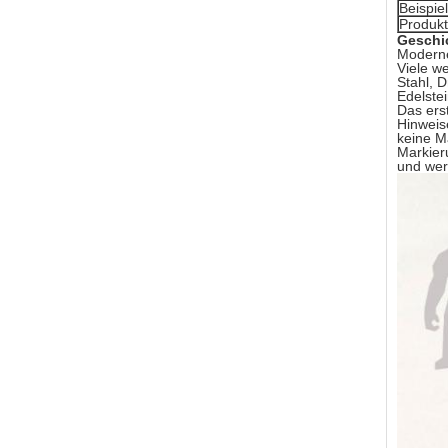
Beispie
Produkt
Geschi
Moderne
Viele w
Stahl, D
Edelste
Das ers
Hinweis
keine M
Markier
und wer