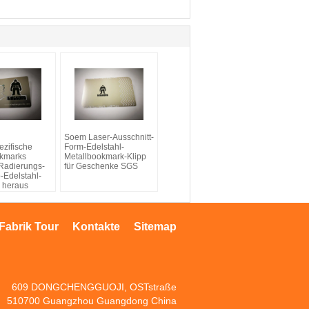
Soem Laser-Ausschnitt-
zifische
Form-Edelstahl-
okmarks
Metallbookmark-Klipp
/Radierungs-
für Geschenke SGS
-Edelstahl-
 heraus
Fabrik Tour
Kontakte
Sitemap
609 DONGCHENGGUOJI, OSTstraße
510700 Guangzhou Guangdong China