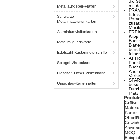
die S
mit d
Metallaufkleber-Platten
PRÄMI
Edels
Schwarze
Roman
Metallmattvisitenkarten
zusät
Musik
ERRI
Aluminiumvisitenkarten
Klipp
Buchs
Metallmitgliedskarte
Blätt
benut
Edelstahl-Küstenmotorschiffe
feine
ATTRA
Funkt
Spiegel-Visitenkarten
Buchs
Ausfü
Flaschen-Öffner-Visitenkarte
Verbi
STAR
Umschlag-Kartenhalter
beson
Durch
Platz
Produk
Größe
Materia
Karten
Oberfl
Gewich
Anwen
MOQ
Beispiel