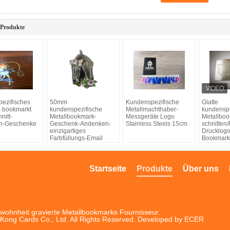
 Produkte
ezifisches
50mm
Kundenspezifische
Glatte
S bookmarkt
kundenspezifische
Metallmachthaber-
kundenspe
nitt-
Metallbookmark-
Messgeräte Logo
Metallbo
n-Geschenke
Geschenk-Andenken-
Stainless Steels 15cm
schnitten
einzigartiges
Drucklogo
Farbfüllungs-Email
Bookmark
Startseite
Produkte
Über uns
ohnheit gravierte Metallbookmarks
Fournisseur.
Kong Cards Co., Ltd. All Rights Reserved. Developed by
ECER