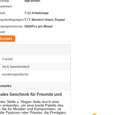
ckung
opp Beutel
mationen:
zeit:
7-12 Arbeitstage
ngsbedingungen:
T / T, Western Union, Paypal
rgungsmaterial-
5000Pcs pro Monat
eit:
Kontakt
Carved
Art & Sammlerstück
kundenspezifische
okmarks
eales Geschenk für Freunde und
Stelle u. Hegen Seite durch eine
 entworfen, um eine breite Palette des
 Sie für Musiker und Komponisten, ist
ie Pastoren oder Priester, die Predigten,