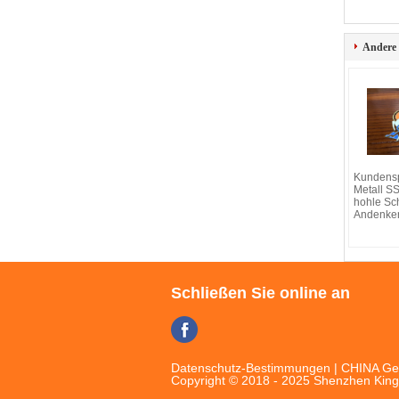
Andere
Kundensp
Metall S
hohle Sch
Andenke
Schließen Sie online an
Datenschutz-Bestimmungen
|
CHINA Gew
Copyright © 2018 - 2025 Shenzhen King