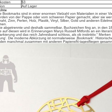
lkosten
$3
ion
Auf Lager
chte
 Bookmarks sind in einer enormen Vielzahl von Materialien in einer Vi
erden von der Pappe oder vom schweren Papier gemacht, aber sie wer
raht, Zinn, Perlen, Holz, Plastik, Vinyl, Silber, Gold und anderen Edelmet
inen.
te abgetrennte und deshalb sammelbar, Buchzeichen fing an, in den 18
e auf diesen wird in Erinnerungen Marys Russell Mitfords an ein litera
arkierung und das reich Jahresband schloss, als ob instinktiv.“ Merken
ung‘. Die moderne Abkürzung ist normalerweise ‚Bookmark‘. Historisch
den manchmal zusammen mit anderen PapiereiN-tagesfliegen gesamm