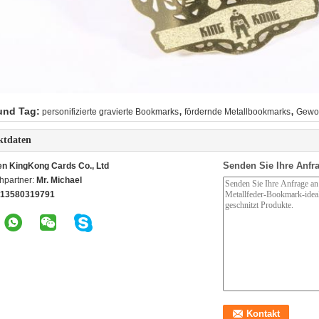
,
,
und Tag:
personifizierte gravierte Bookmarks
fördernde Metallbookmarks
Gewoh
ktdaten
Senden Sie Ihre Anfra
n KingKong Cards Co., Ltd
hpartner:
Mr. Michael
13580319791