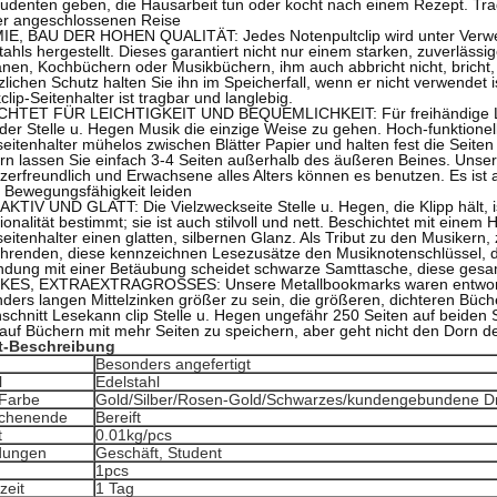
tudenten geben, die Hausarbeit tun oder kocht nach einem Rezept. Tr
er angeschlossenen Reise
E, BAU DER HOHEN QUALITÄT: Jedes Notenpultclip wird unter Verwe
tahls hergestellt. Dieses garantiert nicht nur einem starken, zuverlässi
en, Kochbüchern oder Musikbüchern, ihm auch abbricht nicht, bricht, v
zlichen Schutz halten Sie ihn im Speicherfall, wenn er nicht verwendet
clip-Seitenhalter ist tragbar und langlebig.
CHTET FÜR LEICHTIGKEIT UND BEQUEMLICHKEIT: Für freihändige Les
 der Stelle u. Hegen Musik die einzige Weise zu gehen. Hoch-funktionel
eitenhalter mühelos zwischen Blätter Papier und halten fest die Seiten
ern lassen Sie einfach 3-4 Seiten außerhalb des äußeren Beines. Unser
zerfreundlich und Erwachsene alles Alters können es benutzen. Es ist auc
r Bewegungsfähigkeit leiden
KTIV UND GLATT: Die Vielzweckseite Stelle u. Hegen, die Klipp hält, is
ionalität bestimmt; sie ist auch stilvoll und nett. Beschichtet mit einem
eitenhalter einen glatten, silbernen Glanz. Als Tribut zu den Musiker
hrenden, diese kennzeichnen Lesezusätze den Musiknotenschlüssel, der
ndung mit einer Betäubung scheidet schwarze Samttasche, diese gesa
KES, EXTRAEXTRAGROSSES: Unsere Metallbookmarks waren entworfen
ders langen Mittelzinken größer zu sein, die größeren, dichteren Büch
schnitt Lesekann clip Stelle u. Hegen ungefähr 250 Seiten auf beiden Se
 auf Büchern mit mehr Seiten zu speichern, aber geht nicht den Dorn 
t-Beschreibung
Besonders angefertigt
l
Edelstahl
-Farbe
Gold/Silber/Rosen-Gold/Schwarzes/kundengebundene D
ächenende
Bereift
t
0.01kg/pcs
dungen
Geschäft, Student
1pcs
zeit
1 Tag