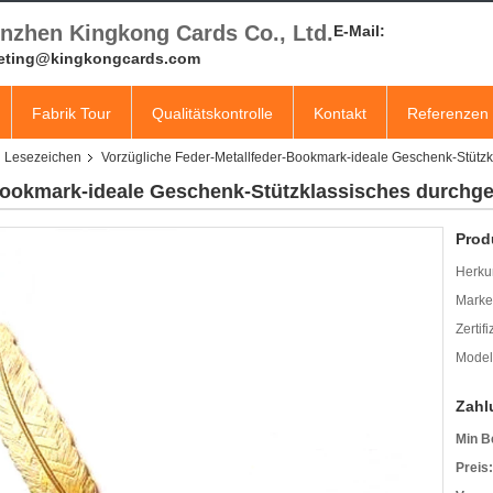
nzhen Kingkong Cards Co., Ltd.
E-Mail:
eting@kingkongcards.com
Fabrik Tour
Qualitätskontrolle
Kontakt
Referenzen
ll Lesezeichen
Vorzügliche Feder-Metallfeder-Bookmark-ideale Geschenk-Stützk
Bookmark-ideale Geschenk-Stützklassisches durchg
Prod
Herkun
Mark
Zertif
Model
Zahl
Min B
Preis: