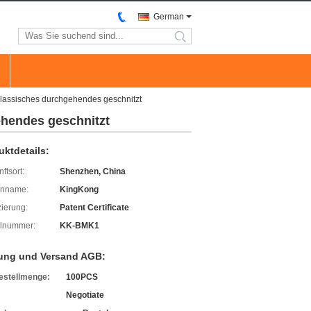
German
search
lassisches durchgehendes geschnitzt
ehendes geschnitzt
uktdetails:
ftsort:
Shenzhen, China
enname:
KingKong
izierung:
Patent Certificate
lnummer:
KK-BMK1
ung und Versand AGB:
estellmenge:
100PCS
Negotiate