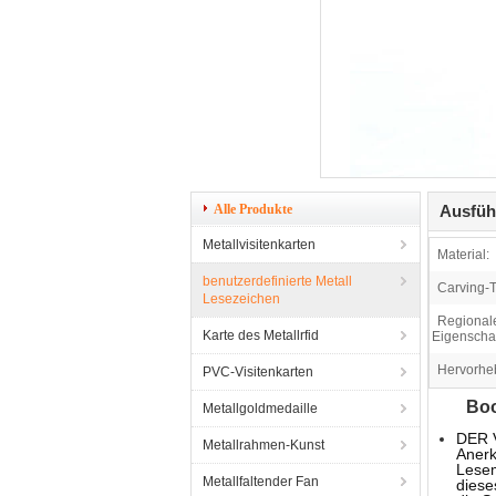
Alle Produkte
Ausfüh
Metallvisitenkarten
Material:
benutzerdefinierte Metall
Carving-T
Lesezeichen
Regional
Karte des Metallrfid
Eigenschaf
Hervorhe
PVC-Visitenkarten
Boo
Metallgoldmedaille
DER 
Metallrahmen-Kunst
Anerk
Lesem
Metallfaltender Fan
diese