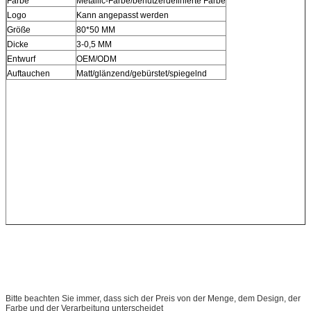
Farbe
Metallic-Farbe/benutzerdefinierte Farbe
Logo
Kann angepasst werden
Größe
80*50 MM
Dicke
3-0,5 MM
Entwurf
OEM/ODM
Auftauchen
Matt/glänzend/gebürstet/spiegelnd
Bitte beachten Sie immer, dass sich der Preis von der Menge, dem Design, der
Farbe und der Verarbeitung unterscheidet