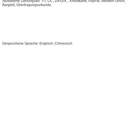
Akzeptierte Zahlungsart: T/T, L/C, D/PD/A, , Kreditkarte, PayPal, Western Union,
Bargeld, Übertragungsurkunde;
Gesprochene Sprache: Englisch, Chinesisch