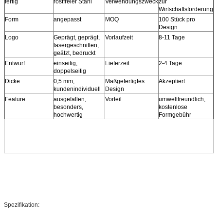
fertig
rostfreier Stahl
Verwendungszweck
zur
Wirtschaftsförderung
Form
angepasst
MOQ
100 Stück pro
Design
Logo
Geprägt, geprägt,
Vorlaufzeit
8-11 Tage
lasergeschnitten,
geätzt, bedruckt
Entwurf
einseitig,
Lieferzeit
2-4 Tage
doppelseitig
Dicke
0,5 mm,
Maßgefertigtes
Akzeptiert
kundenindividuell
Design
Feature
ausgefallen,
Vorteil
umweltfreundlich,
besonders,
kostenlose
hochwertig
Formgebühr
Spezifikation: