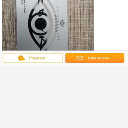
Plaudern
Referenzen
metallische Druckvisitenkarten
Umbauten:
,
leere Metallvisitenkarten
Metall ätzte Visitenkarten
,
Erhalten Sie den besten Preis für