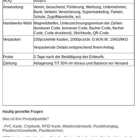
MOQ
500pcs
Anwendung
Verein, besuchend, Förderung, Werbung, Unternehmen,
Bank, Verkehr, Versicherung, Supermarketing, Parken,
Schule, Zugriffskontrolle, ect.
Handwerks-Wahl
Magnetstreifen, Unterzeichnungsgremium der Zahlen
(konkaver Code, konvexer Code, flacher Code, flacher
Code, Code druckend), Strichkode, QR-Code
Verpacken
100pcs/white Kasten, 1000pcs/ctn. G.W./N.W.: 10KG/9KG
Verpackende Details entsprechend Ihrem Antrag
Probe
3 Tage nach der Bestätigung des Entwurfs.
Zahlung
Ablagerung T/T 30% im Voraus und Balance vor Versand
Häufig gestellte Fragen
Was ist Ihre Produktpalette?
: PVC-Karte, Chipkarte, RFID-Karte, Metallvisitenkarte, Plastikhangtag,
Plastikschlüsselkette, Plastikzeichen,