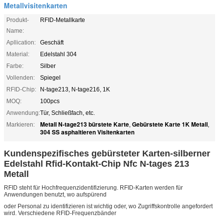
Metallvisitenkarten
Produkt-
RFID-Metallkarte
Name:
Apllication:
Geschäft
Material:
Edelstahl 304
Farbe:
Silber
Vollenden:
Spiegel
RFID-Chip:
N-tage213, N-tage216, 1K
MOQ:
100pcs
Anwendung:
Tür, Schließfach, etc.
Metall N-tage213 bürstete Karte
Gebürstete Karte 1K Metall
Markieren:
,
,
304 SS asphaltieren Visitenkarten
Kundenspezifisches gebürsteter Karten-silberner
Edelstahl Rfid-Kontakt-Chip Nfc N-tages 213
Metall
RFID steht für Hochfrequenzidentifizierung. RFID-Karten werden für
Anwendungen benutzt, wo aufspürend
oder Personal zu identifizieren ist wichtig oder, wo Zugriffskontrolle angefordert
wird. Verschiedene RFID-Frequenzbänder