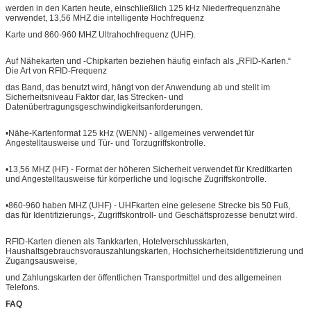
werden in den Karten heute, einschließlich 125 kHz Niederfrequenznähe
verwendet, 13,56 MHZ die intelligente Hochfrequenz
Karte und 860-960 MHZ Ultrahochfrequenz (UHF).
Auf Nähekarten und -Chipkarten beziehen häufig einfach als „RFID-Karten.“
Die Art von RFID-Frequenz
das Band, das benutzt wird, hängt von der Anwendung ab und stellt im
Sicherheitsniveau Faktor dar, las Strecken- und
Datenübertragungsgeschwindigkeitsanforderungen.
•Nähe-Kartenformat 125 kHz (WENN) - allgemeines verwendet für
Angestelltausweise und Tür- und Torzugriffskontrolle.
•13,56 MHZ (HF) - Format der höheren Sicherheit verwendet für Kreditkarten
und Angestelltausweise für körperliche und logische Zugriffskontrolle.
•860-960 haben MHZ (UHF) - UHFkarten eine gelesene Strecke bis 50 Fuß,
das für Identifizierungs-, Zugriffskontroll- und Geschäftsprozesse benutzt wird.
RFID-Karten dienen als Tankkarten, Hotelverschlusskarten,
Haushaltsgebrauchsvorauszahlungskarten, Hochsicherheitsidentifizierung und
Zugangsausweise,
und Zahlungskarten der öffentlichen Transportmittel und des allgemeinen
Telefons.
FAQ