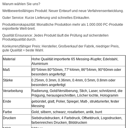
Warum wählen Sie uns?
Wettbewerbsfähiges Produkt: Neuer Entwurf und neue Verfahrensentwicklung.
Guter Service: Kurze Lieferung und schnelles Einkaufen.
Produktionskapazität: Monatliche Produktion mehr als 1.000.000 PC-Produkte
exportierte Welt-breit.
Qualität Ensurance: Jedes Produkt läuft die Prüfung auf sicherstellen
Produktqualität durch.
Konkurrenzfähiger Preis: Hersteller, Großverkauf der Fabrik, niedriger Preis,
gute Qualität = beste Wahl.
Material
Hohe Qualität importierte 65 Messing-/Kupfer, Edelstahl,
Aluminium
Maß
85*54mm 80*50mm, 77*44mm, 86*54mm, 90*60mm oder
besonders angefertigt
Stärke
0.25mm, 0.3mm, 0.36mm, 0.4mm, 0.5mm, 0.8mm oder
besonders angefertigt
Verarbeitung
Radierung, Gold/Versilberung, Stich, Laser, schnitzend, die
Prägung, herausgeschnitten, Löcher lochte, Hologramm
Ende
gebürstet, glatt, Polier, Spiegel, Matt-, strukturierter, fester
Messing
Farbe
Gold, silbern, schwarz, rosafarben, antik, bunt
Drucken
Siebdruckdrucken, 4 Farbdruck, Offsetdruck, Logodrucken,
farbenreiches Drucken, Bilddrucken