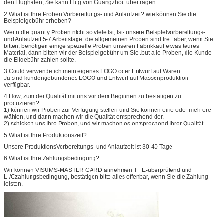
den Flughafen, Sie kann Flug von Guangzhou übertragen.
2.What ist Ihre Proben Vorbereitungs- und Anlaufzeit? wie können Sie die
Beispielgebühr erheben?
Wenn die quantiy Proben nicht so viele ist, ist- unsere Beispielvorbereitungs-
und Anlaufzeit 5-7 Arbeitstage. die allgemeinen Proben sind frei. aber, wenn Sie
bitten, benötigen einige spezielle Proben unseren Fabrikkauf etwas teures
Material, dann bitten wir der Beispielgebühr um Sie .but alle Proben, die Kunde
die Eilgebühr zahlen sollte.
3.Could verwende ich mein eigenes LOGO oder Entwurf auf Waren.
Ja sind kundengebundenes LOGO und Entwurf auf Massenproduktion
verfügbar.
4.How, zum der Qualität mit uns vor dem Beginnen zu bestätigen zu
produzieren?
1) können wir Proben zur Verfügung stellen und Sie können eine oder mehrere
wählen, und dann machen wir die Qualität entsprechend der.
2) schicken uns Ihre Proben, und wir machen es entsprechend Ihrer Qualität.
5.What ist Ihre Produktionszeit?
Unsere ProduktionsVorbereitungs- und Anlaufzeit ist 30-40 Tage
6.What ist Ihre Zahlungsbedingung?
Wir können VISUMS-MASTER CARD annehmen TT E-überprüfend und
L-/Czahlungsbedingung, bestätigen bitte alles offenbar, wenn Sie die Zahlung
leisten.