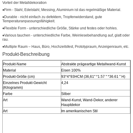
Vorteil der Metalldekoration
♦Firm - Stahl, Edelstahl, Messing, Aluminium ist das regelmäßige Material.
♦Durable - nicht einfach zu defektem, Tropfenwiderstand, gute
Temperaturanpassungsfähigkeit.
♦Flexible Form - unterschiedliche Größe, Stärke und festes oder hohles.
♦Various tauchen - unterschiedliche Farbe, Weinlesebehandlung auf, glatt oder
rau.
♦Multiple Raum – Haus, Büro, Hochzeitsfest, Prototypraum, Anzeigenraum, etc.
Produkt-Beschreibung
Produkt-Name
Abstrakte prägeartige Metallwand-Kunst
Material
Eisen 100%
Produkt-Größe (cm)
93*4*93HCM (36,61" *1.57 " *36.61 " H)
Einzelnes Produkt-Gewicht
4,24
(Kilogramm)
Farbe
Silber
Art
Wand-Kunst, Wand-Dekor, anderer
Hauptdekor
Art
Im amerikanischen Stil