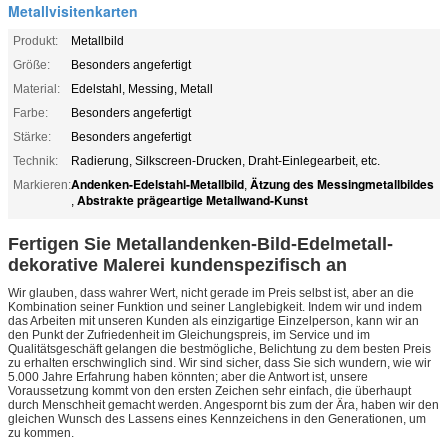
Metallvisitenkarten
Produkt:
Metallbild
Größe:
Besonders angefertigt
Material:
Edelstahl, Messing, Metall
Farbe:
Besonders angefertigt
Stärke:
Besonders angefertigt
Technik:
Radierung, Silkscreen-Drucken, Draht-Einlegearbeit, etc.
Andenken-Edelstahl-Metallbild
Ätzung des Messingmetallbildes
Markieren:
,
Abstrakte prägeartige Metallwand-Kunst
,
Fertigen Sie Metallandenken-Bild-Edelmetall-
dekorative Malerei kundenspezifisch an
Wir glauben, dass wahrer Wert, nicht gerade im Preis selbst ist, aber an die
Kombination seiner Funktion und seiner Langlebigkeit. Indem wir und indem
das Arbeiten mit unseren Kunden als einzigartige Einzelperson, kann wir an
den Punkt der Zufriedenheit im Gleichungspreis, im Service und im
Qualitätsgeschäft gelangen die bestmögliche, Belichtung zu dem besten Preis
zu erhalten erschwinglich sind. Wir sind sicher, dass Sie sich wundern, wie wir
5.000 Jahre Erfahrung haben könnten; aber die Antwort ist, unsere
Voraussetzung kommt von den ersten Zeichen sehr einfach, die überhaupt
durch Menschheit gemacht werden. Angespornt bis zum der Ära, haben wir den
gleichen Wunsch des Lassens eines Kennzeichens in den Generationen, um
zu kommen.