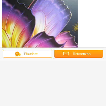
Plaudern
Referenzen
metallische Druckvisitenkarten
Umbauten:
,
leere Metallvisitenkarten
Metall ätzte Visitenkarten
,
Erhalten Sie den besten Preis für