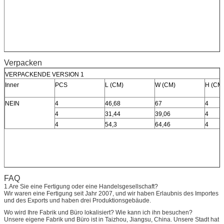
Verpacken
VERPACKENDE VERSION 1
Inner
PCS
L (CM)
W (CM)
H (CM
NEIN
4
46,68
67
4
4
31,44
39,06
4
4
54,3
64,46
4
FAQ
1.Are Sie eine Fertigung oder eine Handelsgesellschaft?
Wir waren eine Fertigung seit Jahr 2007, und wir haben Erlaubnis des Importes
und des Exports und haben drei Produktionsgebäude.
Wo wird Ihre Fabrik und Büro lokalisiert? Wie kann ich ihn besuchen?
Unsere eigene Fabrik und Büro ist in Taizhou, Jiangsu, China. Unsere Stadt hat